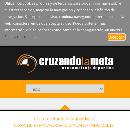
Utilizamos cookies propias y de terceros para poder informarle sobre
nuestros servicios, mejorar la navegación y conocer sus hábitos de
navegación. Si acepta este aviso, continúa navegando o permanece en la
web, consideraremos que acepta su uso. Puede obtener más
información, o bien conocer cómo cambiar la configuración, en nuestra
Política de cookies
.
Aceptar
Inicio
/
Pruebas Finalizadas
/
COPA DE ESPAÑA GRAVEL & XCM LA INDOMABLE