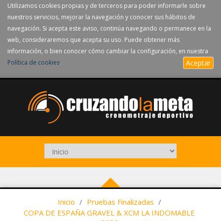
Utilizamos cookies propias y de terceros para poder informarle sobre
nuestros servicios, mejorar la navegación y conocer sus hábitos de
navegación. Si acepta este aviso, continúa navegando o permanece en la
web, consideraremos que acepta su uso. Puede obtener más
información, o bien conocer cómo cambiar la configuración, en nuestra
Política de cookies
.
Aceptar
Inicio
/
Pruebas Finalizadas
/
COPA DE ESPAÑA GRAVEL & XCM LA INDOMABLE