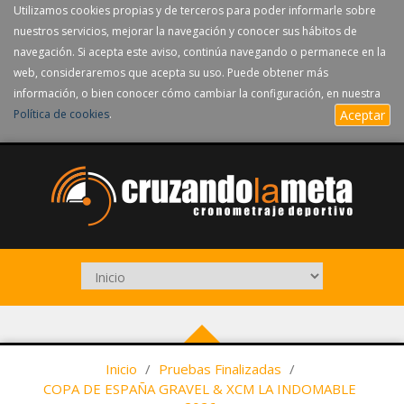
Utilizamos cookies propias y de terceros para poder informarle sobre
nuestros servicios, mejorar la navegación y conocer sus hábitos de
navegación. Si acepta este aviso, continúa navegando o permanece en la
web, consideraremos que acepta su uso. Puede obtener más
información, o bien conocer cómo cambiar la configuración, en nuestra
Política de cookies
.
Aceptar
Inicio
/
Pruebas Finalizadas
/
COPA DE ESPAÑA GRAVEL & XCM LA INDOMABLE