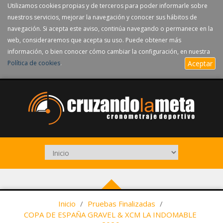
Utilizamos cookies propias y de terceros para poder informarle sobre
nuestros servicios, mejorar la navegación y conocer sus hábitos de
navegación. Si acepta este aviso, continúa navegando o permanece en la
web, consideraremos que acepta su uso. Puede obtener más
información, o bien conocer cómo cambiar la configuración, en nuestra
Política de cookies
.
Aceptar
Inicio
/
Pruebas Finalizadas
/
COPA DE ESPAÑA GRAVEL & XCM LA INDOMABLE