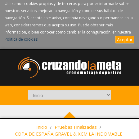
Utilizamos cookies propias y de terceros para poder informarle sobre
nuestros servicios, mejorar la navegación y conocer sus hábitos de
navegación. Si acepta este aviso, continúa navegando o permanece en la
web, consideraremos que acepta su uso. Puede obtener más
información, o bien conocer cómo cambiar la configuración, en nuestra
Política de cookies
.
Aceptar
Inicio
/
Pruebas Finalizadas
/
COPA DE ESPAÑA GRAVEL & XCM LA INDOMABLE