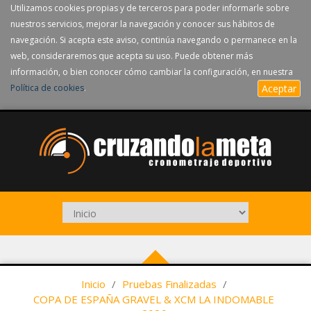
Utilizamos cookies propias y de terceros para poder informarle sobre
nuestros servicios, mejorar la navegación y conocer sus hábitos de
navegación. Si acepta este aviso, continúa navegando o permanece en la
web, consideraremos que acepta su uso. Puede obtener más
información, o bien conocer cómo cambiar la configuración, en nuestra
Política de cookies
.
Aceptar
Inicio
/
Pruebas Finalizadas
/
COPA DE ESPAÑA GRAVEL & XCM LA INDOMABLE