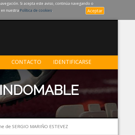
navegación. Si acepta este aviso, continúa navegando o
 en nuestra
Política de cookies
.
Aceptar
CONTACTO
IDENTIFICARSE
 INDOMABLE
rme de SERGIO MARIÑO ESTEVEZ