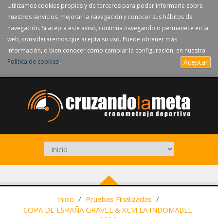
Utilizamos cookies propias y de terceros para poder informarle sobre
nuestros servicios, mejorar la navegación y conocer sus hábitos de
navegación. Si acepta este aviso, continúa navegando o permanece en la
web, consideraremos que acepta su uso. Puede obtener más
información, o bien conocer cómo cambiar la configuración, en nuestra
Política de cookies
.
Aceptar
Inicio
/
Pruebas Finalizadas
/
COPA DE ESPAÑA GRAVEL & XCM LA INDOMABLE