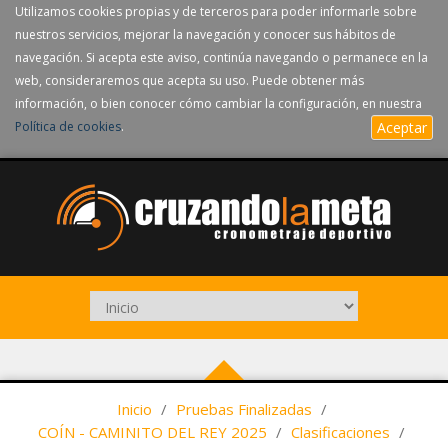
Utilizamos cookies propias y de terceros para poder informarle sobre
nuestros servicios, mejorar la navegación y conocer sus hábitos de
navegación. Si acepta este aviso, continúa navegando o permanece en la
web, consideraremos que acepta su uso. Puede obtener más
información, o bien conocer cómo cambiar la configuración, en nuestra
Política de cookies
.
Aceptar
Inicio
/
Pruebas Finalizadas
/
COÍN - CAMINITO DEL REY 2025
/
Clasificaciones
/