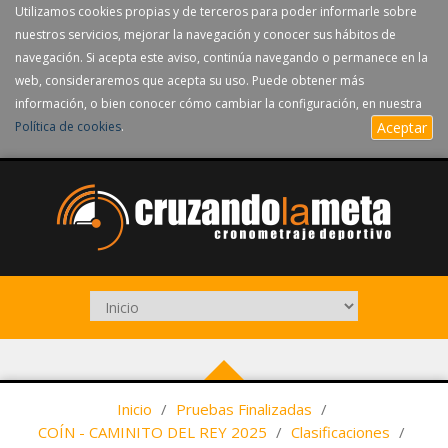
Utilizamos cookies propias y de terceros para poder informarle sobre
nuestros servicios, mejorar la navegación y conocer sus hábitos de
navegación. Si acepta este aviso, continúa navegando o permanece en la
web, consideraremos que acepta su uso. Puede obtener más
información, o bien conocer cómo cambiar la configuración, en nuestra
Política de cookies
.
Aceptar
Inicio
/
Pruebas Finalizadas
/
COÍN - CAMINITO DEL REY 2025
/
Clasificaciones
/