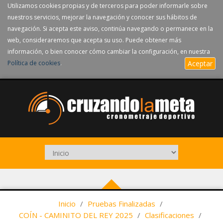
Utilizamos cookies propias y de terceros para poder informarle sobre
nuestros servicios, mejorar la navegación y conocer sus hábitos de
navegación. Si acepta este aviso, continúa navegando o permanece en la
web, consideraremos que acepta su uso. Puede obtener más
información, o bien conocer cómo cambiar la configuración, en nuestra
Política de cookies
.
Aceptar
Inicio
/
Pruebas Finalizadas
/
COÍN - CAMINITO DEL REY 2025
/
Clasificaciones
/