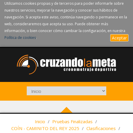
Utilizamos cookies propias y de terceros para poder informarle sobre
nuestros servicios, mejorar la navegación y conocer sus hábitos de
navegación. Si acepta este aviso, continúa navegando o permanece en la
web, consideraremos que acepta su uso. Puede obtener más
información, o bien conocer cómo cambiar la configuración, en nuestra
Política de cookies
.
Aceptar
Inicio
/
Pruebas Finalizadas
/
COÍN - CAMINITO DEL REY 2025
/
Clasificaciones
/