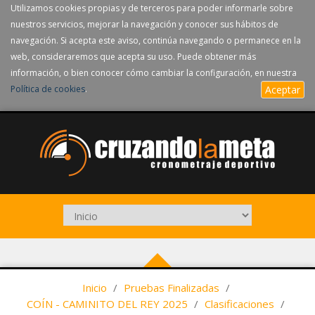
Utilizamos cookies propias y de terceros para poder informarle sobre
nuestros servicios, mejorar la navegación y conocer sus hábitos de
navegación. Si acepta este aviso, continúa navegando o permanece en la
web, consideraremos que acepta su uso. Puede obtener más
información, o bien conocer cómo cambiar la configuración, en nuestra
Política de cookies
.
Aceptar
Inicio
/
Pruebas Finalizadas
/
COÍN - CAMINITO DEL REY 2025
/
Clasificaciones
/