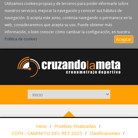
Utilizamos cookies propias y de terceros para poder informarle sobre
nuestros servicios, mejorar la navegación y conocer sus hábitos de
navegación. Si acepta este aviso, continúa navegando o permanece en la
web, consideraremos que acepta su uso. Puede obtener más
información, o bien conocer cómo cambiar la configuración, en nuestra
Política de cookies
.
Aceptar
Inicio
/
Pruebas Finalizadas
/
COÍN - CAMINITO DEL REY 2025
/
Clasificaciones
/