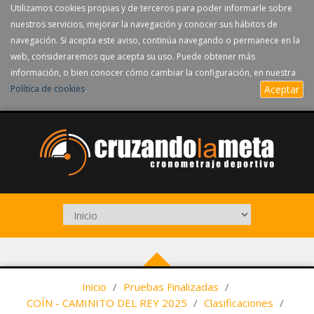
Utilizamos cookies propias y de terceros para poder informarle sobre
nuestros servicios, mejorar la navegación y conocer sus hábitos de
navegación. Si acepta este aviso, continúa navegando o permanece en la
web, consideraremos que acepta su uso. Puede obtener más
información, o bien conocer cómo cambiar la configuración, en nuestra
Política de cookies
.
Aceptar
Inicio
/
Pruebas Finalizadas
/
COÍN - CAMINITO DEL REY 2025
/
Clasificaciones
/