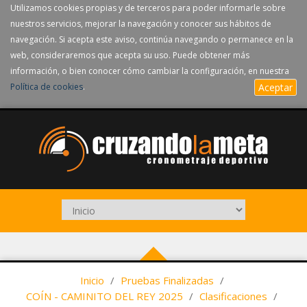
Utilizamos cookies propias y de terceros para poder informarle sobre
nuestros servicios, mejorar la navegación y conocer sus hábitos de
navegación. Si acepta este aviso, continúa navegando o permanece en la
web, consideraremos que acepta su uso. Puede obtener más
información, o bien conocer cómo cambiar la configuración, en nuestra
Política de cookies
.
Aceptar
Inicio
/
Pruebas Finalizadas
/
COÍN - CAMINITO DEL REY 2025
/
Clasificaciones
/