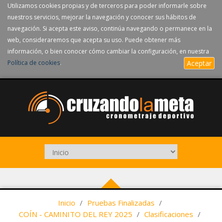
Utilizamos cookies propias y de terceros para poder informarle sobre
nuestros servicios, mejorar la navegación y conocer sus hábitos de
navegación. Si acepta este aviso, continúa navegando o permanece en la
web, consideraremos que acepta su uso. Puede obtener más
información, o bien conocer cómo cambiar la configuración, en nuestra
Política de cookies
.
Aceptar
Inicio
/
Pruebas Finalizadas
/
COÍN - CAMINITO DEL REY 2025
/
Clasificaciones
/