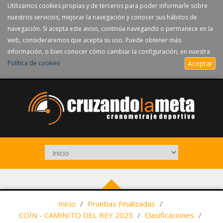
Utilizamos cookies propias y de terceros para poder informarle sobre
nuestros servicios, mejorar la navegación y conocer sus hábitos de
navegación. Si acepta este aviso, continúa navegando o permanece en la
web, consideraremos que acepta su uso. Puede obtener más
información, o bien conocer cómo cambiar la configuración, en nuestra
Política de cookies
.
Aceptar
Inicio
/
Pruebas Finalizadas
/
COÍN - CAMINITO DEL REY 2025
/
Clasificaciones
/