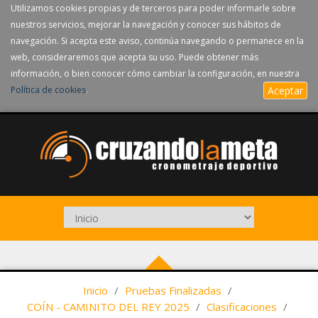
Utilizamos cookies propias y de terceros para poder informarle sobre
nuestros servicios, mejorar la navegación y conocer sus hábitos de
navegación. Si acepta este aviso, continúa navegando o permanece en la
web, consideraremos que acepta su uso. Puede obtener más
información, o bien conocer cómo cambiar la configuración, en nuestra
Política de cookies
.
Aceptar
Inicio
/
Pruebas Finalizadas
/
COÍN - CAMINITO DEL REY 2025
/
Clasificaciones
/