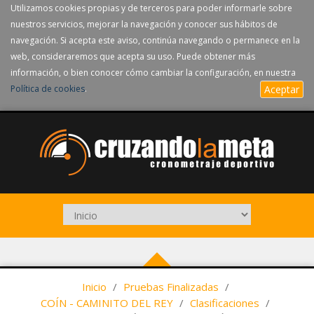
Utilizamos cookies propias y de terceros para poder informarle sobre
nuestros servicios, mejorar la navegación y conocer sus hábitos de
navegación. Si acepta este aviso, continúa navegando o permanece en la
web, consideraremos que acepta su uso. Puede obtener más
información, o bien conocer cómo cambiar la configuración, en nuestra
Política de cookies
.
Aceptar
Inicio
/
Pruebas Finalizadas
/
COÍN - CAMINITO DEL REY
/
Clasificaciones
/