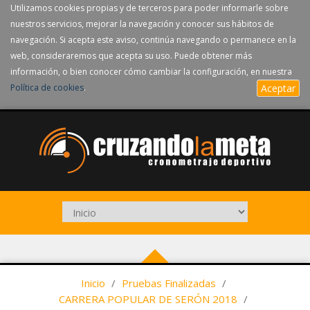
Utilizamos cookies propias y de terceros para poder informarle sobre
nuestros servicios, mejorar la navegación y conocer sus hábitos de
navegación. Si acepta este aviso, continúa navegando o permanece en la
web, consideraremos que acepta su uso. Puede obtener más
información, o bien conocer cómo cambiar la configuración, en nuestra
Política de cookies
.
Aceptar
Inicio
/
Pruebas Finalizadas
/
CARRERA POPULAR DE SERÓN 2018
/