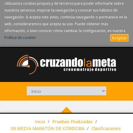
Utilizamos cookies propias y de terceros para poder informarle sobre
nuestros servicios, mejorar la navegación y conocer sus hábitos de
navegación. Si acepta este aviso, continúa navegando o permanece en la
web, consideraremos que acepta su uso. Puede obtener más
información, o bien conocer cómo cambiar la configuración, en nuestra
Política de cookies
.
Aceptar
Inicio
/
Pruebas Finalizadas
/
38 MEDIA MARATÓN DE CÓRDOBA
/
Clasificaciones