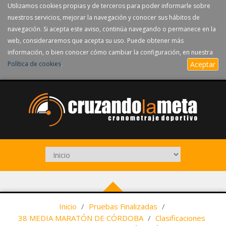
Utilizamos cookies propias y de terceros para poder informarle sobre
nuestros servicios, mejorar la navegación y conocer sus hábitos de
navegación. Si acepta este aviso, continúa navegando o permanece en la
web, consideraremos que acepta su uso. Puede obtener más
información, o bien conocer cómo cambiar la configuración, en nuestra
Política de cookies
.
Aceptar
Inicio
/
Pruebas Finalizadas
/
38 MEDIA MARATÓN DE CÓRDOBA
/
Clasificaciones