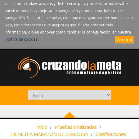
Utilizamos cookies propias y de terceros para poder informarle sobre
nuestros servicios, mejorar la navegación y conocer sus hábitos de
navegación. Si acepta este aviso, continúa navegando o permanece en la
web, consideraremos que acepta su uso. Puede obtener más
información, o bien conocer cómo cambiar la configuración, en nuestra
Política de cookies
.
Aceptar
Inicio
/
Pruebas Finalizadas
/
38 MEDIA MARATÓN DE CÓRDOBA
/
Clasificaciones