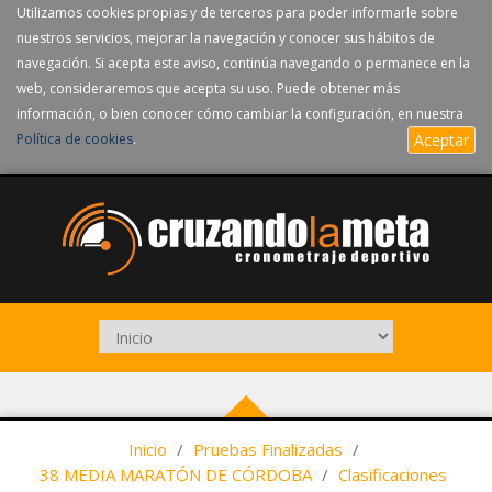
Utilizamos cookies propias y de terceros para poder informarle sobre
nuestros servicios, mejorar la navegación y conocer sus hábitos de
navegación. Si acepta este aviso, continúa navegando o permanece en la
web, consideraremos que acepta su uso. Puede obtener más
información, o bien conocer cómo cambiar la configuración, en nuestra
Política de cookies
.
Aceptar
Inicio
/
Pruebas Finalizadas
/
38 MEDIA MARATÓN DE CÓRDOBA
/
Clasificaciones