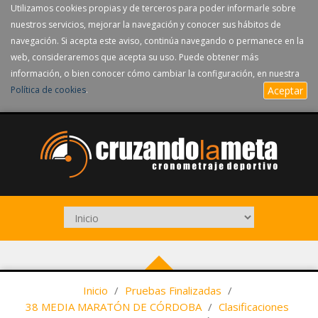
Utilizamos cookies propias y de terceros para poder informarle sobre
nuestros servicios, mejorar la navegación y conocer sus hábitos de
navegación. Si acepta este aviso, continúa navegando o permanece en la
web, consideraremos que acepta su uso. Puede obtener más
información, o bien conocer cómo cambiar la configuración, en nuestra
Política de cookies
.
Aceptar
Inicio
/
Pruebas Finalizadas
/
38 MEDIA MARATÓN DE CÓRDOBA
/
Clasificaciones