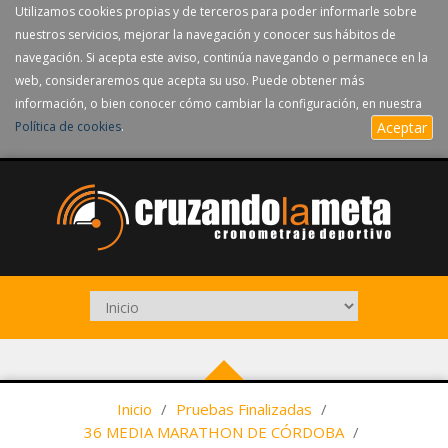
Utilizamos cookies propias y de terceros para poder informarle sobre
nuestros servicios, mejorar la navegación y conocer sus hábitos de
navegación. Si acepta este aviso, continúa navegando o permanece en la
web, consideraremos que acepta su uso. Puede obtener más
información, o bien conocer cómo cambiar la configuración, en nuestra
Política de cookies
.
Aceptar
Inicio
/
Pruebas Finalizadas
/
36 MEDIA MARATHON DE CÓRDOBA
/