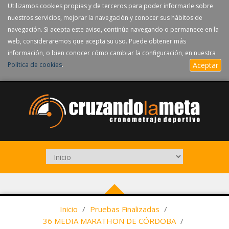
Utilizamos cookies propias y de terceros para poder informarle sobre
nuestros servicios, mejorar la navegación y conocer sus hábitos de
navegación. Si acepta este aviso, continúa navegando o permanece en la
web, consideraremos que acepta su uso. Puede obtener más
información, o bien conocer cómo cambiar la configuración, en nuestra
Política de cookies
.
Aceptar
Inicio
/
Pruebas Finalizadas
/
36 MEDIA MARATHON DE CÓRDOBA
/