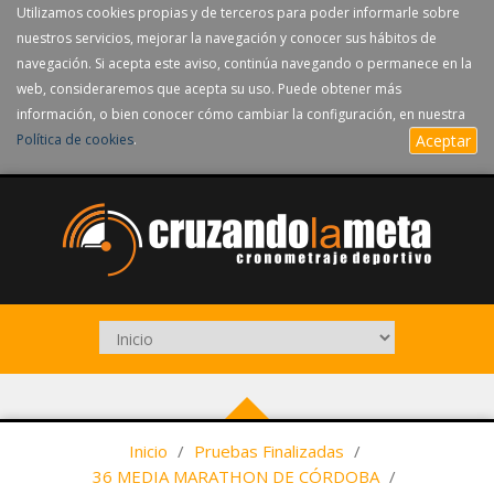
Utilizamos cookies propias y de terceros para poder informarle sobre
nuestros servicios, mejorar la navegación y conocer sus hábitos de
navegación. Si acepta este aviso, continúa navegando o permanece en la
web, consideraremos que acepta su uso. Puede obtener más
información, o bien conocer cómo cambiar la configuración, en nuestra
Política de cookies
.
Aceptar
Inicio
/
Pruebas Finalizadas
/
36 MEDIA MARATHON DE CÓRDOBA
/