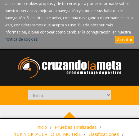
Utilizamos cookies propias y de terceros para poder informarle sobre
nuestros servicios, mejorar la navegación y conocer sus hábitos de
navegación. Si acepta este aviso, continúa navegando o permanece en la
web, consideraremos que acepta su uso. Puede obtener más
información, o bien conocer cómo cambiar la configuración, en nuestra
Política de cookies
.
Aceptar
Inicio
/
Pruebas Finalizadas
/
10K Y 5K PUERTO DE MOTRIL
/
Clasificaciones
/