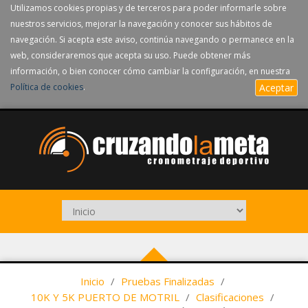
Utilizamos cookies propias y de terceros para poder informarle sobre
nuestros servicios, mejorar la navegación y conocer sus hábitos de
navegación. Si acepta este aviso, continúa navegando o permanece en la
web, consideraremos que acepta su uso. Puede obtener más
información, o bien conocer cómo cambiar la configuración, en nuestra
Política de cookies
.
Aceptar
Inicio
/
Pruebas Finalizadas
/
10K Y 5K PUERTO DE MOTRIL
/
Clasificaciones
/