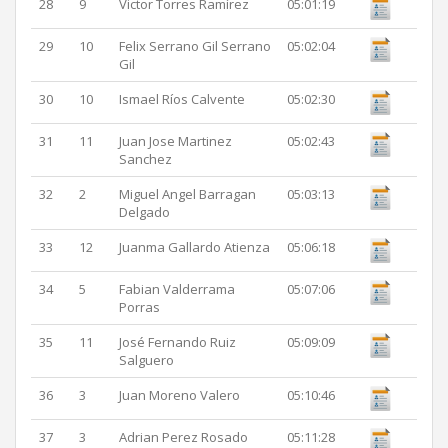
28
9
Victor Torres Ramírez
05:01:19
29
10
Felix Serrano Gil Serrano
05:02:04
Gil
30
10
Ismael Ríos Calvente
05:02:30
31
11
Juan Jose Martinez
05:02:43
Sanchez
32
2
Miguel Angel Barragan
05:03:13
Delgado
33
12
Juanma Gallardo Atienza
05:06:18
34
5
Fabian Valderrama
05:07:06
Porras
35
11
José Fernando Ruiz
05:09:09
Salguero
36
3
Juan Moreno Valero
05:10:46
37
3
Adrian Perez Rosado
05:11:28