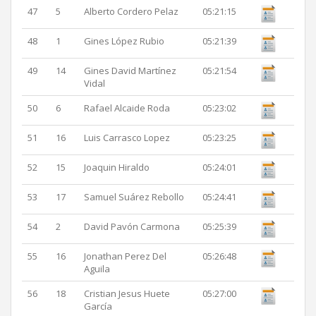
47
5
Alberto Cordero Pelaz
05:21:15
48
1
Gines López Rubio
05:21:39
49
14
Gines David Martínez
05:21:54
Vidal
50
6
Rafael Alcaide Roda
05:23:02
51
16
Luis Carrasco Lopez
05:23:25
52
15
Joaquin Hiraldo
05:24:01
53
17
Samuel Suárez Rebollo
05:24:41
54
2
David Pavón Carmona
05:25:39
55
16
Jonathan Perez Del
05:26:48
Aguila
56
18
Cristian Jesus Huete
05:27:00
García