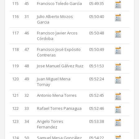
115
45
Francisco Toledo García
05:49:35
116
31
Julio Alberto Mozos
05:50:40
Garcia
117
46
Francisco Javier Arcos
05:50:48
Córdoba
118
47
Francisco José Expósito
05:50:49
Contreras
119
48
Jose Manuel Gálvez Ruiz
05:51:53
120
49
Juan Miguel Mena
05:52:24
Tornay
121
32
Antonio Mena Torres
05:52:45
122
33
Rafael Torres Paniagua
05:52:46
123
34
Angelo Torres
05:53:38
Fernandez
124
50
Samuel Mesa González
05:54:22