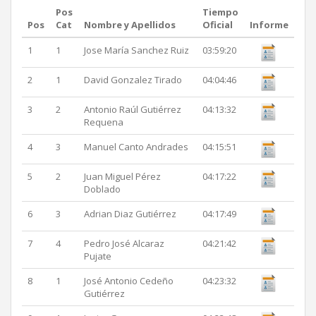
Pos
Tiempo
Pos
Cat
Nombre y Apellidos
Oficial
Informe
1
1
Jose María Sanchez Ruiz
03:59:20
2
1
David Gonzalez Tirado
04:04:46
3
2
Antonio Raúl Gutiérrez
04:13:32
Requena
4
3
Manuel Canto Andrades
04:15:51
5
2
Juan Miguel Pérez
04:17:22
Doblado
6
3
Adrian Diaz Gutiérrez
04:17:49
7
4
Pedro José Alcaraz
04:21:42
Pujate
8
1
José Antonio Cedeño
04:23:32
Gutiérrez