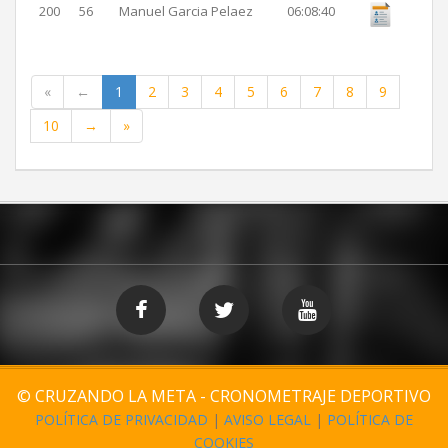
200
56
Manuel Garcia Pelaez
06:08:40
«
←
1
2
3
4
5
6
7
8
9
10
→
»
© CRUZANDO LA META - CRONOMETRAJE DEPORTIVO
POLÍTICA DE PRIVACIDAD
|
AVISO LEGAL
|
POLÍTICA DE
COOKIES