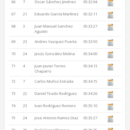
66
7
Óscar Sánchez Jiménez
05:32:04
67
21
Eduardo García Martínez
05:32:11
68
3
Juan Manuel Sanchez
05:33:27
Agustin
69
23
Andres Vazquez Puerta
05:33:50
70
24
Jesús González Molina
05:34:00
71
4
Juan Javier Torres
05:34:13
Chaparro
72
7
Carlos Muñoz Estrada
05:34:15
73
22
Daniel Tirado Rodríguez
05:34:26
74
23
Ivan Rodríguez Romero
05:35:10
75
24
Jose Antonio Ramos Diaz
05:35:27