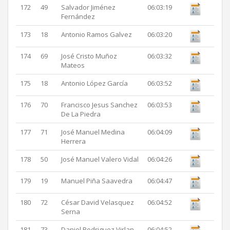
172
49
Salvador Jiménez
06:03:19
Fernández
173
18
Antonio Ramos Galvez
06:03:20
174
69
José Cristo Muñoz
06:03:32
Mateos
175
18
Antonio López García
06:03:52
176
70
Francisco Jesus Sanchez
06:03:53
De La Piedra
177
71
José Manuel Medina
06:04:09
Herrera
178
50
José Manuel Valero Vidal
06:04:26
179
19
Manuel Piña Saavedra
06:04:47
180
72
César David Velasquez
06:04:52
Serna
181
73
Daniel Rodriguez Virlan
06:04:52