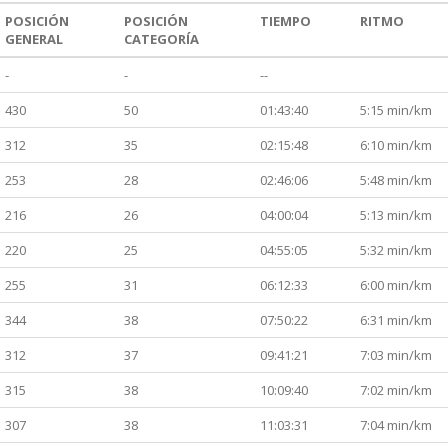
POSICIÓN
POSICIÓN
TIEMPO
RITMO
GENERAL
CATEGORÍA
-
-
--
430
50
01:43:40
5:15 min/km
312
35
02:15:48
6:10 min/km
253
28
02:46:06
5:48 min/km
216
26
04:00:04
5:13 min/km
220
25
04:55:05
5:32 min/km
255
31
06:12:33
6:00 min/km
344
38
07:50:22
6:31 min/km
312
37
09:41:21
7:03 min/km
315
38
10:09:40
7:02 min/km
307
38
11:03:31
7:04 min/km