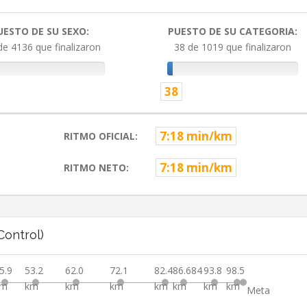
UESTO DE SU SEXO:
PUESTO DE SU CATEGORIA:
de 4136 que finalizaron
38 de 1019 que finalizaron
38
7:18 min/km
RITMO OFICIAL:
7:18 min/km
RITMO NETO:
ontrol)
5.9
53.2
62.0
72.1
82.4
86.684
93.8
98.5
km
km
km
km
km
km
km
km
Meta