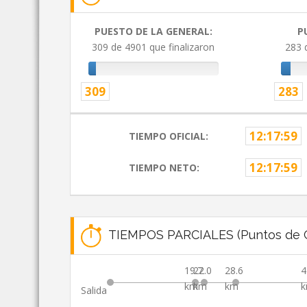
PUESTO DE LA GENERAL:
P
309 de 4901 que finalizaron
283 
309
283
12:17:59
TIEMPO OFICIAL:
12:17:59
TIEMPO NETO:
TIEMPOS PARCIALES (Puntos de C
19.7
22.0
28.6
4
km
km
km
Salida