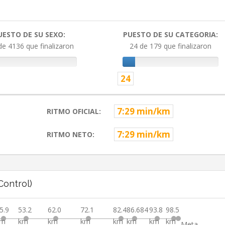
UESTO DE SU SEXO:
PUESTO DE SU CATEGORIA:
de 4136 que finalizaron
24 de 179 que finalizaron
24
7:29 min/km
RITMO OFICIAL:
7:29 min/km
RITMO NETO:
ontrol)
5.9
53.2
62.0
72.1
82.4
86.684
93.8
98.5
km
km
km
km
km
km
km
km
Meta