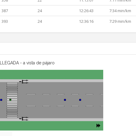
358
22
11:15:07
7:11 min/km
387
24
12:26:43
7:34 min/km
393
24
12:36:16
7:29 min/km
LLEGADA - a vista de pájaro