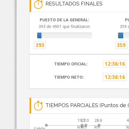
RESULTADOS FINALES
PUESTO DE LA GENERAL:
P
393 de 4901 que finalizaron
359 
393
359
12:36:16
TIEMPO OFICIAL:
12:36:16
TIEMPO NETO:
TIEMPOS PARCIALES (Puntos de C
19.7
22.0
28.6
4
km
km
km
Salida