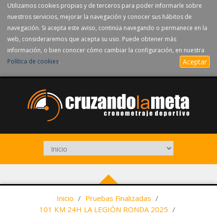
Utilizamos cookies propias y de terceros para poder informarle sobre
nuestros servicios, mejorar la navegación y conocer sus hábitos de
navegación. Si acepta este aviso, continúa navegando o permanece en la
web, consideraremos que acepta su uso. Puede obtener más
información, o bien conocer cómo cambiar la configuración, en nuestra
Política de cookies
.
Aceptar
Inicio
/
Pruebas Finalizadas
/
101 KM 24H LA LEGIÓN RONDA 2025
/