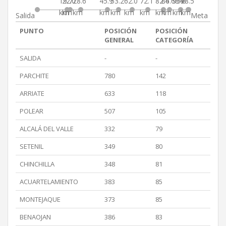
19.7
22.0
28.6
45.9
53.2
62.0
72.1
82.4
86.684
93.8
98.5
km
km
km
km
km
km
km
km
km
km
km
Salida
Meta
PUNTO
POSICIÓN
POSICIÓN
GENERAL
CATEGORÍA
SALIDA
-
-
PARCHITE
780
142
ARRIATE
633
118
POLEAR
507
105
ALCALÁ DEL VALLE
332
79
SETENIL
349
80
CHINCHILLA
348
81
ACUARTELAMIENTO
383
85
MONTEJAQUE
373
85
BENAOJAN
386
83