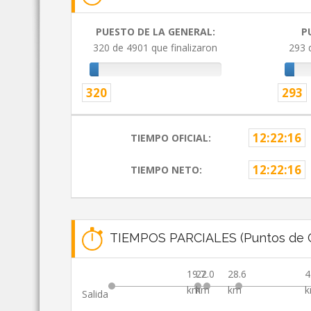
PUESTO DE LA GENERAL:
P
320 de 4901 que finalizaron
293 
320
293
12:22:16
TIEMPO OFICIAL:
12:22:16
TIEMPO NETO:
TIEMPOS PARCIALES (Puntos de C
19.7
22.0
28.6
4
km
km
km
Salida