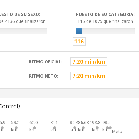
UESTO DE SU SEXO:
PUESTO DE SU CATEGORIA:
de 4136 que finalizaron
116 de 1075 que finalizaron
116
7:20 min/km
RITMO OFICIAL:
7:20 min/km
RITMO NETO:
ontrol)
5.9
53.2
62.0
72.1
82.4
86.684
93.8
98.5
km
km
km
km
km
km
km
km
Meta