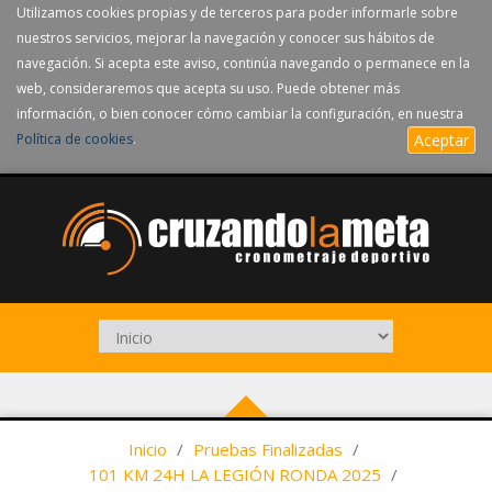
Utilizamos cookies propias y de terceros para poder informarle sobre
nuestros servicios, mejorar la navegación y conocer sus hábitos de
navegación. Si acepta este aviso, continúa navegando o permanece en la
web, consideraremos que acepta su uso. Puede obtener más
información, o bien conocer cómo cambiar la configuración, en nuestra
Política de cookies
.
Aceptar
Inicio
/
Pruebas Finalizadas
/
101 KM 24H LA LEGIÓN RONDA 2025
/