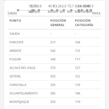
19.7
22.0
28.6
45.9
53.2
62.0
72.1
82.4
86.684
93.8
98.5
km
km
km
km
km
km
km
km
km
km
km
Salida
Meta
PUNTO
POSICIÓN
POSICIÓN
GENERAL
CATEGORÍA
SALIDA
-
-
PARCHITE
317
104
ARRIATE
342
113
POLEAR
340
117
ALCALÁ DEL VALLE
373
127
SETENIL
353
122
CHINCHILLA
335
116
ACUARTELAMIENTO
305
106
MONTEJAQUE
333
119