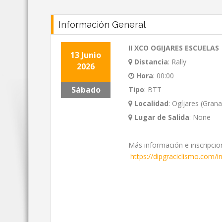
Información General
II XCO OGIJARES ESCUELAS
13 Junio
Distancia
:
Rally
2026
Hora
:
00:00
Sábado
Tipo
:
BTT
Localidad
:
Ogíjares (Gran
Lugar de Salida
:
None
Más información e inscripcio
https://dipgraciclismo.com