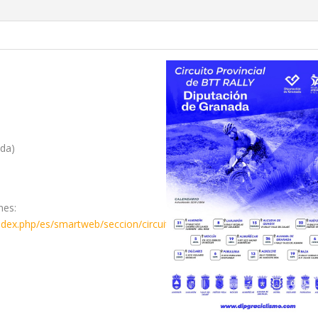
ada)
nes:
/index.php/es/smartweb/seccion/circuito/granada/26CPDIPGRAXC