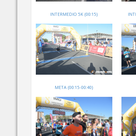
INTERMEDIO 5K (00:15)
INT
META (00:15-00:40)