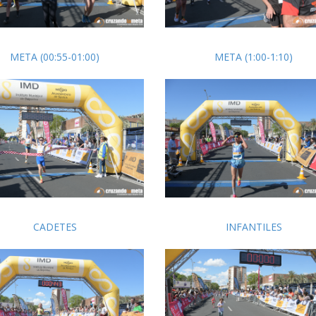
META (00:55-01:00)
META (1:00-1:10)
CADETES
INFANTILES