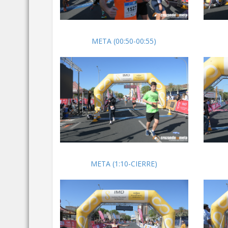
META (00:50-00:55)
META (1:10-CIERRE)