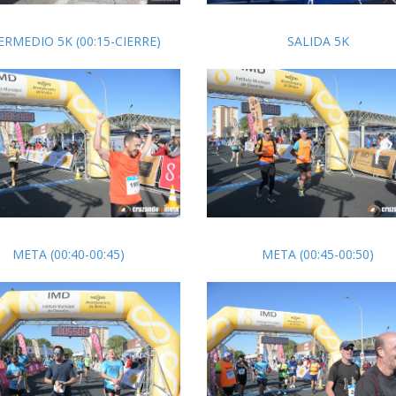
ERMEDIO 5K (00:15-CIERRE)
SALIDA 5K
META (00:40-00:45)
META (00:45-00:50)