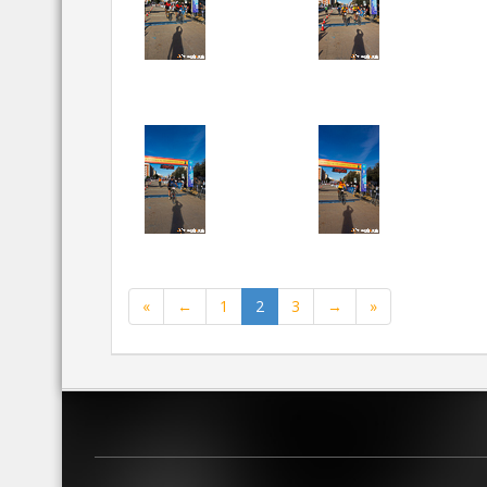
«
←
1
2
3
→
»