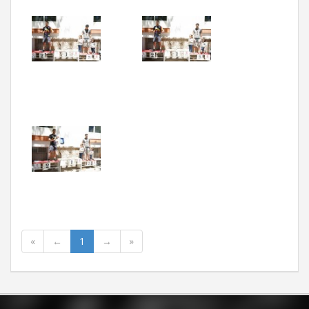
«
←
1
→
»