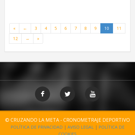
«
←
3
4
5
6
7
8
9
10
11
12
→
»
© CRUZANDO LA META - CRONOMETRAJE DEPORTIVO
POLÍTICA DE PRIVACIDAD
|
AVISO LEGAL
|
POLÍTICA DE
COOKIES