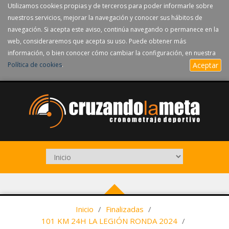
Utilizamos cookies propias y de terceros para poder informarle sobre
nuestros servicios, mejorar la navegación y conocer sus hábitos de
navegación. Si acepta este aviso, continúa navegando o permanece en la
web, consideraremos que acepta su uso. Puede obtener más
información, o bien conocer cómo cambiar la configuración, en nuestra
Política de cookies
.
Aceptar
Inicio
/
Finalizadas
/
101 KM 24H LA LEGIÓN RONDA 2024
/