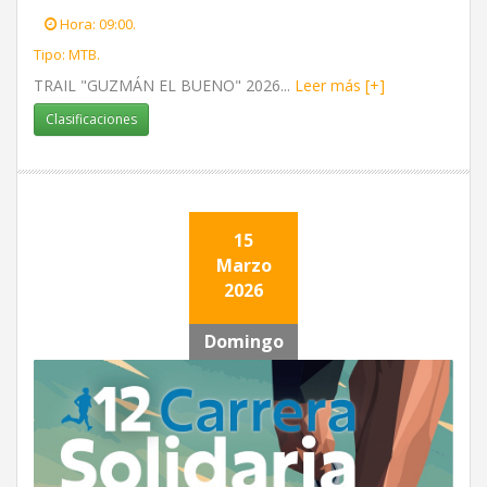
Hora: 09:00.
Tipo: MTB.
TRAIL "GUZMÁN EL BUENO" 2026...
Leer más [+]
Clasificaciones
15
Marzo
2026
Domingo